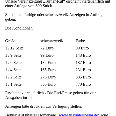
Unsere Vereinszeitung „Turner-Ruf“ erscheint vierteljährlich mit
einer Auflage von 600 Stück.
Sie können farbige oder schwarz/weiß-Anzeigen in Auftrag
geben.
Die Konditionen:
Größe
schwarz/weiß
Farbe
1 / 12 Seite
72 Euro
99 Euro
1 / 9 Seite
99 Euro
143 Euro
1 / 6 Seite
132 Euro
187 Euro
1 / 4 Seite
165 Euro
231 Euro
1 / 2 Seite
275 Euro
385 Euro
1 / 1 Seite
550 Euro
770 Euro
Erscheint vierteljährlich - Die End-Preise gelten für vier
Ausgaben im Jahr.
Anzeigen bitte druckreif zur Verfügung stellen.
Bonus: Auf unserer Homepage „
www.tv.guntersblum.de
“ wird